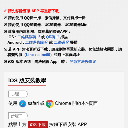
請先移除舊版 APP 再重新下載
請勿使用 QQ掃一掃、微信掃描、支付寶掃一掃
請勿使用 QQ瀏覽器、UC瀏覽器、UC瀏覽器Mini
建議用內建相機、或推薦的掃碼APP：
iOS :
二維碼條碼
或
QR碼
掃描
Android :
二維碼條瞄
或
二維碼
掃描
若 APP 無法更新或下載，請先刪除再重新安裝。仍無法解決問題，請
聯繫客服（
Line：sline66
）並附上本頁網址
iOS 版本遇到「無法驗證 App」時：
開啟方法教學
iOS 版安裝教學
步驟一
使用
safari 或
Chrome 開啟本>頁面
步驟二
點擊上方
按鈕下載安裝 APP
iOS 下載