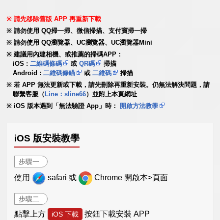
請先移除舊版 APP 再重新下載
請勿使用 QQ掃一掃、微信掃描、支付寶掃一掃
請勿使用 QQ瀏覽器、UC瀏覽器、UC瀏覽器Mini
建議用內建相機、或推薦的掃碼APP：
iOS :
二維碼條碼
或
QR碼
掃描
Android :
二維碼條瞄
或
二維碼
掃描
若 APP 無法更新或下載，請先刪除再重新安裝。仍無法解決問題，請
聯繫客服（
Line：sline66
）並附上本頁網址
iOS 版本遇到「無法驗證 App」時：
開啟方法教學
iOS 版安裝教學
步驟一
使用
safari 或
Chrome 開啟本>頁面
步驟二
點擊上方
按鈕下載安裝 APP
iOS 下載