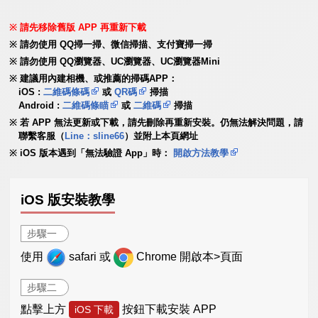
請先移除舊版 APP 再重新下載
請勿使用 QQ掃一掃、微信掃描、支付寶掃一掃
請勿使用 QQ瀏覽器、UC瀏覽器、UC瀏覽器Mini
建議用內建相機、或推薦的掃碼APP：
iOS :
二維碼條碼
或
QR碼
掃描
Android :
二維碼條瞄
或
二維碼
掃描
若 APP 無法更新或下載，請先刪除再重新安裝。仍無法解決問題，請
聯繫客服（
Line：sline66
）並附上本頁網址
iOS 版本遇到「無法驗證 App」時：
開啟方法教學
iOS 版安裝教學
步驟一
使用
safari 或
Chrome 開啟本>頁面
步驟二
點擊上方
按鈕下載安裝 APP
iOS 下載