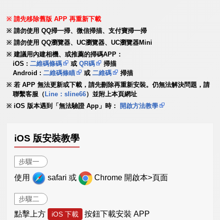
請先移除舊版 APP 再重新下載
請勿使用 QQ掃一掃、微信掃描、支付寶掃一掃
請勿使用 QQ瀏覽器、UC瀏覽器、UC瀏覽器Mini
建議用內建相機、或推薦的掃碼APP：
iOS :
二維碼條碼
或
QR碼
掃描
Android :
二維碼條瞄
或
二維碼
掃描
若 APP 無法更新或下載，請先刪除再重新安裝。仍無法解決問題，請
聯繫客服（
Line：sline66
）並附上本頁網址
iOS 版本遇到「無法驗證 App」時：
開啟方法教學
iOS 版安裝教學
步驟一
使用
safari 或
Chrome 開啟本>頁面
步驟二
點擊上方
按鈕下載安裝 APP
iOS 下載